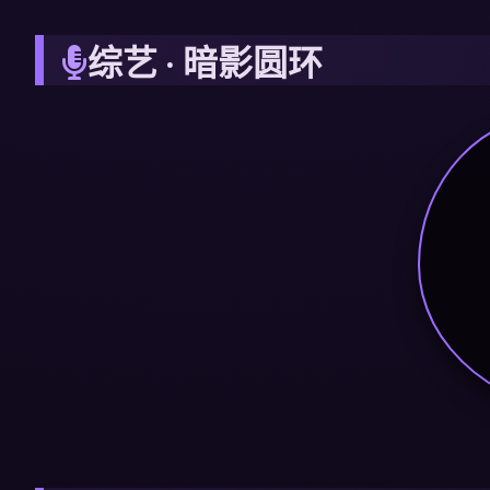
综艺 · 暗影圆环