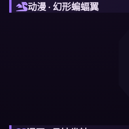
动漫 · 幻形蝙蝠翼