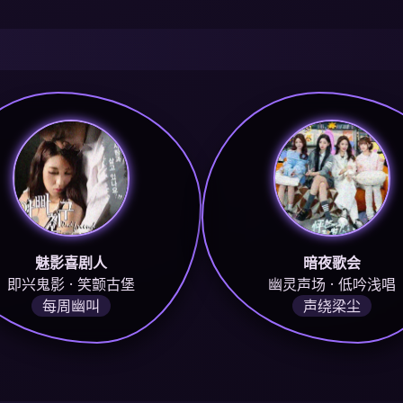
魅影喜剧人
暗夜歌会
即兴鬼影 · 笑颤古堡
幽灵声场 · 低吟浅唱
每周幽叫
声绕梁尘