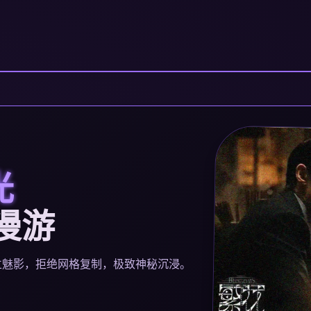
光
堡漫游
品都是独立魅影，拒绝网格复制，极致神秘沉浸。