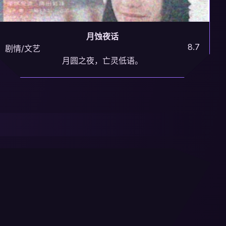
月蚀夜话
8.7
剧情/文艺
月圆之夜，亡灵低语。