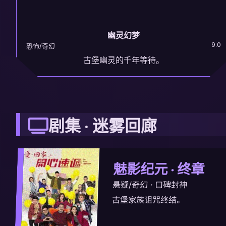
幽灵幻梦
9.0
恐怖/奇幻
古堡幽灵的千年等待。
剧集 · 迷雾回廊
魅影纪元 · 终章
悬疑/奇幻 · 口碑封神
古堡家族诅咒终结。